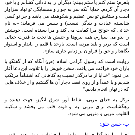
بلغزم؛ ستم کنم يا ستم ببينم؛ ديگران را به نادانی کشانم و يا خود
دچار آن گردم. خدايا آنکه سر به جوار و همسايگی تو نهاد سزاوار
است و ستايش تو بس عظيم و شکوهمند می باشد و جز تو کسي
شايسته عبادت و بندگي نيست) و سپس می فرمايد: «به نام
خدائی که حوائج مرا کفايت می کند و مرا بسنده است، خويشتن
را بدو می سپارم، همه نيروها و جنبش ها تحت يد قدرت خدائی
است که برتر و بلند مرتبه است. بارخدايا قلبم را پايدار و استوار
نگاهدار و حق را فراوان بر زبانم جاری ساز».
روايت است که رسول گرامی اسلام (ص) آنگاه که از گفتگو با
ياران خود فراغت می يافت، سخن خويش را با تلاوت اين دعا آغاز
می نمود: "خدايا از ما درگذر نسبت به گناهانی که اشتباهاً مرتکب
شديم و يا عمداً و از روی قصد دچار آن ها گشتيم و از خلاف هايی
که در نهان انجام داديم."
توکل به خدای مربی، نشاط آور، شوق انگيز، جهت دهنده و
رهگشاست برای مربی. به او قوت قلب
می بخشد و سکينه
القلوب مربی و متربی می شود.
ب- حسن خلق:
تحمل و ارزشگذاری علم و دانش و ارج نهادن به شريعت مقدس