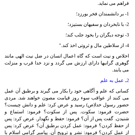
فراهم می نمايد.
1- بر دانشمندان فخر بورزد؛
2- با نابخردان و سفيهان بستيزد؛
3- توجه ديگران را بخود جلب کند؛
4- از سلاطين مال و ثروتی اخذ کند."
اخلاص و نيت است که گاه اعمال انسان در ضل نيت الهی مانند
گوهری گرانبها دارای ارزش می گردد و نزد خدا قرب و منزلت
می يابند.
2ـ عمل به علم
کسانی که علم و آگاهی خود را بکار می گيرند و برطبق آن عمل
می کنند از عواقب سوء روز قيامت مصون خواهند شد. مردی
حضور رسول خدا(ص) رسيد و عرض کرد: علم و دانش چيست؟
حضرت فرمود: سکوت. پس از سکوت؟ فرمود: استماع و
شنيدن. گفت پس از آن؟ فرمود: حفظ و نگهدار. عرض کرد: پس
از حفظ کردن؟ فرمود: عمل کردن برطبق آن؟ عرض کرد: پس
از عمل کردن؟ فرمود: نشر و ترويج آن. پيامبر گرامی اسلام با