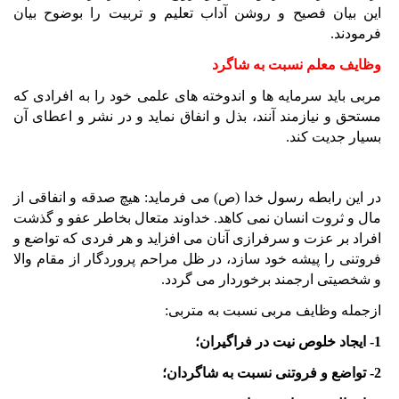
اين بيان فصيح و روشن آداب تعليم و تربيت را بوضوح بيان
فرمودند.
وظايف معلم نسبت به شاگرد
مربی بايد سرمايه ها و اندوخته های علمی خود را به افرادی که
مستحق و نيازمند آنند، بذل و انفاق نمايد و در نشر و اعطای آن
بسيار جديت کند.
در اين رابطه رسول خدا (ص) می فرمايد: هيچ صدقه و انفاقی از
مال و ثروت انسان نمی کاهد. خداوند متعال بخاطر عفو و گذشت
افراد بر عزت و سرفرازی آنان می افزايد و هر فردی که تواضع و
فروتنی را پيشه خود سازد، در ظل مراحم پروردگار از مقام والا
و شخصيتی ارجمند برخوردار می گردد.
ازجمله وظايف مربی نسبت به متربی:
1- ايجاد خلوص نيت در فراگيران؛
2- تواضع و فروتنی نسبت به شاگردان؛