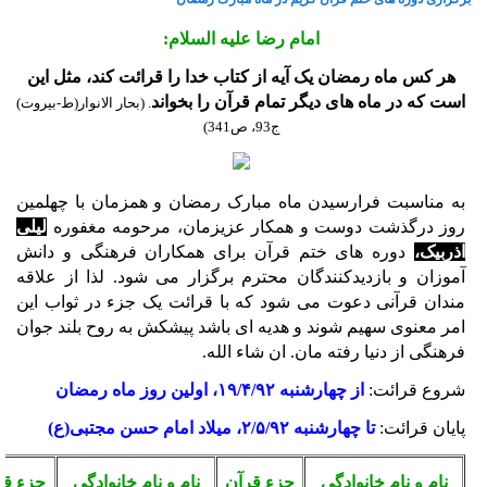
امام رضا علیه السلام:
هر کس ماه رمضان یک آیه از کتاب خدا را قرائت کند، مثل این
است که در ماه هاى دیگر تمام قرآن را بخواند
. (بحار الانوار(ط-بیروت)
ج93، ص341)
به مناسبت فرارسیدن ماه مبارک رمضان و همزمان با چهلمین
روز درگذشت دوست و همکار عزیزمان، مرحومه مغفوره
لیلی
آذربیک،
دوره های ختم قرآن برای همکاران فرهنگی و دانش
آموزان و بازدیدکنندگان محترم برگزار می شود. لذا از علاقه
مندان قرآنی دعوت می شود که با قرائت یک جزء در ثواب این
امر معنوی سهیم شوند و هدیه ای باشد پیشکش به روح بلند جوان
فرهنگی از دنیا رفته مان. ان شاء الله.
شروع قرائت:
از
چهارشنبه
۱۹/۴/۹۲، اولین روز ماه رمضان
پایان قرائت:
تا چهارشنبه
۲/۵/۹۲، میلاد امام حسن مجتبی(ع)
نام و نام خانوادگی
جزء قرآن
نام و نام خانوادگی
جزء قر