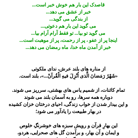
قاصدک این بار هم خوش خبر است...
خبر از عشق می دهد...
از بندگی می گوید...
می گوید این بار هم دعوتی...
می گوید تو بیا... تو فقط آرام آرام بیا...
اینجا پر از عفو ، پر از رحمت، پر از موهبت است...
خبر از آمدن ماه خدا، ماه رمضان می دهد...
از مناره های بلند عرش، ندای ملکوتی
«شَهْرُ رَمَضانَ الَّذی اُنْزِلَ فیهِ الْقُرآنْ...»، بلند است.
تمام کائنات، از شمیم یاس های بهشتی، سرریز می شوند.
دوباره همه سرها، رو به آسمان بلند می شوند
و این بیدار شدن از خواب زندگی، احیای درختان خزان کشیده
در بهار طبیعت را یادآور می شود؛
این بهارِ قرآن و رویش سبزه های خوشرنگِ خلوص
و ایمان و آن بهار، و برآمدن گل های صحرایی، هردو،