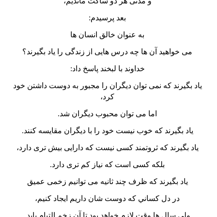
و مدتی هر دو ساکت مانديم،
بعد پرسيدم:
به عنوان خالق انسان ها
می خواهيد آن ها چه درس هايی از زندگی را ياد بگيرند؟
خداوند با لبخند پاسخ داد:
ياد بگيرند که نمی توان ديگران را مجبور به دوست داشتن خود
كرد،
اما می توان محبوب ديگران شد.
ياد بگيرند که خوب نيست خود را با ديگران مقايسه کنند.
ياد بگيرند که ثروتمند کسی نيست که دارايی بيش تری دارد،
بلکه کسی است که نياز کم تری دارد.
ياد بگيرند که ظرف چند ثانيه می توانيم زخمی عميق
در دل کساني که دوست شان داريم ايجاد کنيم،
ولی سال ها وقت لازم خواهد بود تا آن زخم التيام يابد.