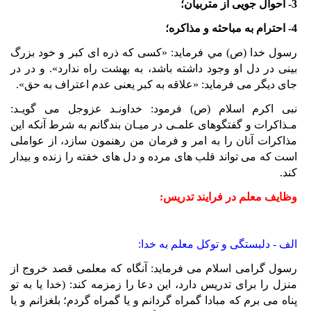
3- احوال جويی از متربيان؛
4- احترام به مباحثه و مذاکره؛
رسول خدا (ص) مي فرمايد: «کسی که ذره ای کبر و خود بزرگ
بينی در دل او وجود داشته باشد، به بهشت راه ندارد». و در در
جای ديگر می فرمايد: «علاقه به کبر يعنی عدم اعتراف به حق».
نبی اکرم اسلام (ص) فرمود: خداونـد عزوجل می گويـد:
مـذاکرات و گفتگوهای علمـی در ميـان ب
ندگانم به شرط آنکه اين
مذاکرات آنان را به امر و فرمان من رهنمون سازد، از عواملی
است که می تواند قلب های مرده و دل های خفته را زنده و بيدار
کند.
وظايف معلم در فرايند تدريس:
الف - دلبستگی و توکل معلم به خدا:
رسول گرامی اسلام می فرمايد: آنگاه که معلمی قصد خروج از
منزل را برای تدريس دارد، اين دعا را زمزمه کند: (خدا يا به تو
پناه می برم که مبادا گمراه گردانم و يا گمراه گردم؛ بلغزانم و يا