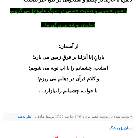
با شور حسینى و صلابت حسنى در سوگ علی(ع) می گرییم.
دعایتان توشه بی برگی ما...
از آسمان؛
بارانِ إنا أنزَلنا بر فرقِ زمین می بارد؛
امشب، چشمانم را با آب توبه می شویم؛
و کلام قرآن در دهانم می ریزم؛
تا خواب، چشمانم را نیازارد ...
+
نوشته شده در دوشنبه هفتم مرداد ۱۳۹۲ ساعت 17:50 توسط صادقی |
نظر بدهيد
انسان پژوهشگر