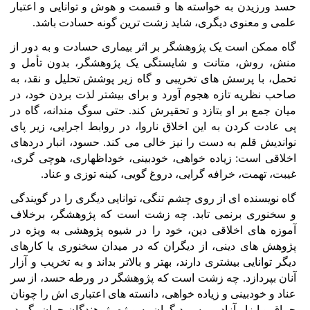
حسد ورزیدن به خواسته ها و قسمت و هوش و توانایی و اعتبار
علمی و معنوی دیگری، شاید زشت ترین گونه حسادت باشد.
گاه ممکن است یک پژوهشگر بر اثر بیماری حسادت و به دور از
منش، روش، متانت و شایستگی یک پژوهشگر، بدون تأمل و
تحمل، با پرسش های تخریبی و گاه زیر پوشش تحلیل و نقد، به
صاحب نظریه تازه هجوم آورد و برای بیشتر لذت بردن خود، در
میان جمع بر او بتازد و تحقیرش کند. حتی سوگ مندانه، گاه در
پی عادت کردن به این اخلاق ناروا، در روابط اجرایی، زیر پای
نواندیش قلم به دست را نیز خالی می کند. حسود، انبار دردهای
اخلاقی است: زیاده خواهی، خودبینی، خوداظهاری، هوچی گری،
غیبت، تهمت، خرافه گرایی، دروغ گویی، کینه توزی و عناد.
گاه نویسنده ای از روی چشم تنگی، توانایی دیگری را در گویندگی
و سخنوری برنمی تابد. چه زشت است که پژوهشگر، برخلاف
آموزه های اخلاقی دین، خود را در شیوه پژوهشی به ویژه در
پژوهش های دینی، از دیگران که در میدان سخنوری یا کارهای
دیگر توانایی بیشتری دارند، بهتر و بالاتر بداند و به تخریب و آزار
آنان بپردازد. چه زشت است که پژوهشگر در ورطه حسد، از سر
عناد و خودبینی و زیاده خواهی، دانسته های اعتباری اش را چونان
چماق و ابزار آزاد، بر سر دیگران به ویژه پژوهندگان جوان بگیرد،