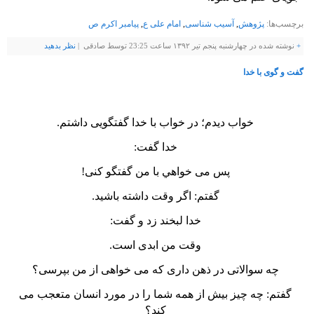
برچسب‌ها:
پژوهش
,
آسیب شناسی
,
امام علی ع
,
پیامبر اکرم ص
+
نوشته شده در چهارشنبه پنجم تیر ۱۳۹۲ ساعت 23:25 توسط صادقی |
نظر بدهيد
گفت و گوی با خدا
خواب ديدم؛ در خواب با خدا گفتگويی داشتم.
خدا گفت:
پس می خواهي با من گفتگو کنی!
گفتم: اگر وقت داشته باشيد.
خ
دا لبخند زد و گفت:
وقت من ابدی است.
چه سوالاتی در ذهن داری که می خواهی از من بپرسی؟
گفتم: چه چيز بيش از همه شما را در مورد انسان متعجب می
کند؟