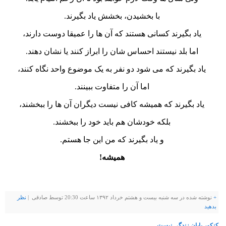
با بخشيدن، بخشش ياد بگيرند.
ياد بگيرند کسانی هستند که آن ها را عميقا دوست دارند،
اما بلد نيستند احساس شان را ابراز کنند يا نشان دهند.
ياد بگيرند که می شود دو نفر به يک موضوع واحد نگاه کنند،
اما آن را متفاوت ببينند.
ياد بگيرند که هميشه کافی نيست ديگران آن ها را ببخشند،
بلکه خودشان هم بايد خود را ببخشند.
و ياد بگيرند که من اين جا هستم.
هميشه!
+
نوشته شده در سه شنبه بیست و هشتم خرداد ۱۳۹۲ ساعت 20:30 توسط صادقی |
نظر
بدهيد
کنکور پایان زندگی نیست...