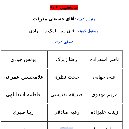
سالتحصیلی ۹۲-۹۱
آقای حسنعلی معرفت
رئیس کمیته:
آقای سیـــامک مــــرادی
مسئول کمیته:
اعضای کمیته:
ناصر اسدزاده
رضا زیرک
یونس جودی
علی جهانی
حجت نظری
غلامحسین عمرانی
مریم مهدوی
صدیقه تقدیسی
فاطمه اسداللهی
زینب علیزاده
رقیه صادقی
زیبا صبری