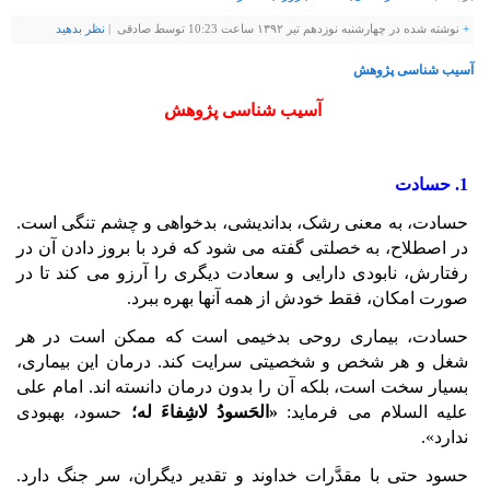
+
نوشته شده در چهارشنبه نوزدهم تیر ۱۳۹۲ ساعت 10:23 توسط صادقی |
نظر بدهيد
آسیب شناسی پژوهش
آسیب شناسی پژوهش
1. حسادت
حسادت، به معنی رشک، بداندیشی، بدخواهی و چشم تنگی است.
در اصطلاح، به خصلتی گفته می شود که فرد با بروز دادن آن در
رفتارش، نابودی دارایی و سعادت دیگری را آرزو می کند تا در
صورت امکان، فقط خودش از همه آنها بهره ببرد.
حسادت، بیماری روحی بدخیمی است که ممکن است در هر
شغل و هر شخص و شخصیتی سرایت کند. درمان این بیماری،
بسیار سخت است، بلکه آن را بدون درمان دانسته اند. امام علی
علیه السلام می فرماید:
«الحَسودُ لاشِفاءَ له؛
حسود، بهبودی
ندارد».
حسود حتی با مقدَّرات خداوند و تقدیر دیگران، سر جنگ دارد.