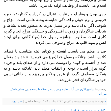
اسلام می بايست از وظايف اوليه يک مربی باشد.
جدی بودن و وقار او و رعايت اعتدال در کردار و گفتار، تواضع و
فروتنی و نرم خوئی و افتادگی شايسته پيشه علمی است. مزاح و
شوخی اگر اندک باشد و بر سبيل ندرت به منظور تجديد نشاط و
شادابی شاگردان و زدودن افسردگی و خستگی مزاج انجام گيرد،
کاری است مطلوب. چنانچه رسول خدا (ص) گاهی براي ايجاد
انس و پيوند قلب ها مزاح و شوخی می کردند.
صدای معلم می بايست آهسته و کوتاه، البته متناسب با فضای
کلاس باشد. چنانکه رسول خدا (ص) مي فرمايد: « خداوند متعال
صدای آهسته و کوتاه را دوست می دارد و از صدای بلند و فرياد
گونه بيزار است». توجه و التفات معلم بايد عادلانه باشد و به
همگان معطوف گردد. از غرور و تکبر بپرهيزد و از دانائی نسبی
خود بر شاگردان فخر نفروشد.
برچسب‌ها:
پیامبر اکرم ص
,
آداب تعليم و تربيت در اسلام ناب محمدی
,
معلم
,
دانش
آموزان
+
نوشته شده در جمعه بیست و یکم تیر ۱۳۹۲ ساعت 18:45 توسط صادقی |
نظر بدهيد
برگزاری دوره های ختم قرآن کریم در ماه مبارک رمضان