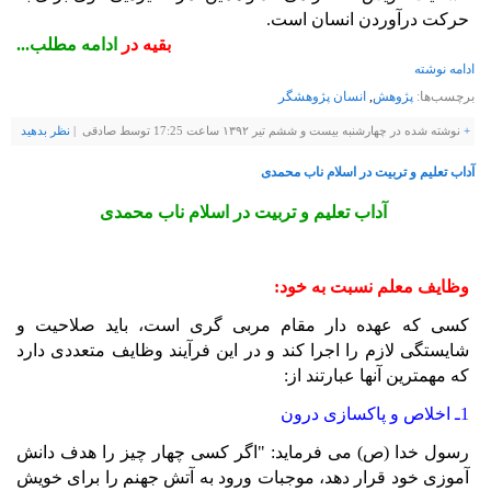
حرکت‌ درآوردن‌ انسان‌ است‌.
بقیه در
ادامه مطلب...
ادامه نوشته
برچسب‌ها:
پژوهش
,
انسان پژوهشگر
+
نوشته شده در چهارشنبه بیست و ششم تیر ۱۳۹۲ ساعت 17:25 توسط صادقی |
نظر بدهيد
آداب تعليم و تربيت در اسلام ناب محمدی
آداب تعليم و تربيت در اسلام ناب محمدی
وظايف معلم نسبت به خود:
کسی که عهده دار مقام مربی گری است، بايد صلاحيت و
شايستگی لازم را اجرا کند و در اين فرآيند وظايف متعددی دارد
که مهمترين آنها عبارتند از:
1ـ اخلاص و پاکسازی درون
رسول خدا (ص) می فرمايد: "اگر کسی چهار چيز را هدف دانش
آموزی خود قرار دهد، موجبات ورود به آتش جهنم را برای خويش