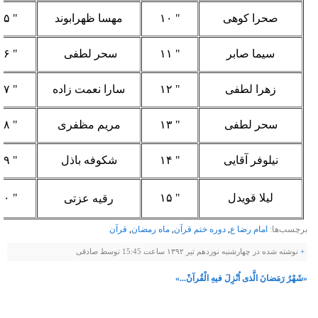
صحرا کوهی
" ۱۰
مهسا ظهرابوند
" ۲۵
سیما صابر
" ۱۱
سحر لطفی
" ۲۶
زهرا لطفی
" ۱۲
سارا نعمت زاده
" ۲۷
سحر لطفی
" ۱۳
مریم مظفری
" ۲۸
نیلوفر آقایی
" ۱۴
شکوفه باذل
" ۲۹
لیلا قویدل
" ۱۵
"
۳۰
رقیه عزتی
برچسب‌ها:
امام رضا ع
,
دوره ختم قرآن
,
ماه رمضان
,
قرآن
+
نوشته شده در چهارشنبه نوزدهم تیر ۱۳۹۲ ساعت 15:45 توسط صادقی
«شَهْرُ رَمَضانَ الَّذی اُنْزِلَ فیهِ الْقُرآنْ...»