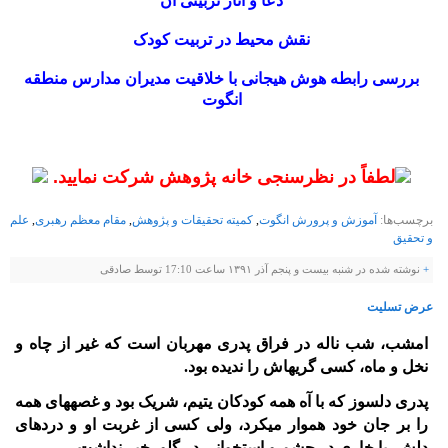
دعا و آثار تربیتی آن
نقش محیط در تربیت کودک
بررسی رابطه هوش هیجانی با خلاقیت مدیران مدارس منطقه
انگوت
لطفاً در نظرسنجی خانه پژوهش شرکت نمایید.
برچسب‌ها:
آموزش و پرورش انگوت
,
کمیته تحقیقات و پژوهش
,
مقام معظم رهبری
,
علم
و تحقیق
+
نوشته شده در شنبه بیست و پنجم آذر ۱۳۹۱ ساعت 17:10 توسط صادقی
عرض تسلیت
امشب، شب ناله در فراق پدری مهربان است که غیر از چاه و
نخل و ماه، کسی گریه‏اش را ندیده بود.
پدری دل‏سوز که با آه همه کودکان یتیم، شریک بود و غصه‏های همه
را بر جان خود هموار می‏کرد، ولی کسی از غربت او و دردهای
دلش، با خاری در چشم و استخوانی در گلو، خبر نداشت.