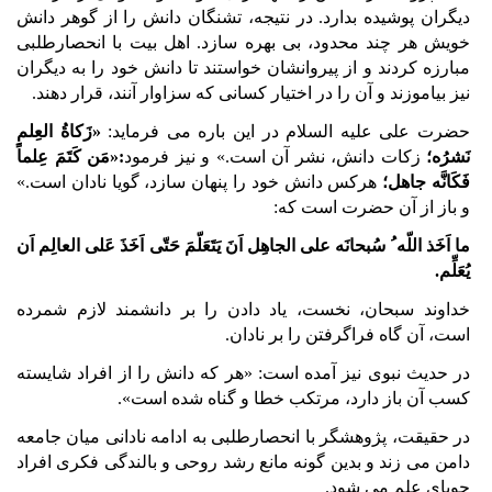
دیگران پوشیده بدارد. در نتیجه، تشنگان دانش را از گوهر دانش
خویش هر چند محدود، بی بهره سازد. اهل بیت با انحصارطلبی
مبارزه کردند و از پیروانشان خواستند تا دانش خود را به دیگران
نیز بیاموزند و آن را در اختیار کسانی که سزاوار آنند، قرار دهند.
حضرت علی علیه السلام در این باره می فرماید:
«زَکاةُ العِلمِ
نَشرُه؛
زکات دانش، نشر آن است.» و نیز فرمود
:«مَن کَتَمَ عِلماً
فَکَانَّه جاهل؛
هرکس دانش خود را پنهان سازد، گویا نادان است.»
و باز از آن حضرت است که:
ما اَخَذ اللّه ُ سُبحانَه علی الجاهِل اَنَ یَتَعَلّمَ حَتّی اَخَذَ عَلی العالِم اَن
یُعَلِّم.
خداوند سبحان، نخست، یاد دادن را بر دانشمند لازم شمرده
است، آن گاه فراگرفتن را بر نادان.
در حدیث نبوی نیز آمده است: «هر که دانش را از افراد شایسته
کسب آن باز دارد، مرتکب خطا و گناه شده است».
در حقیقت، پژوهشگر با انحصارطلبی به ادامه نادانی میان جامعه
دامن می زند و بدین گونه مانع رشد روحی و بالندگی فکری افراد
جویای علم می شود.