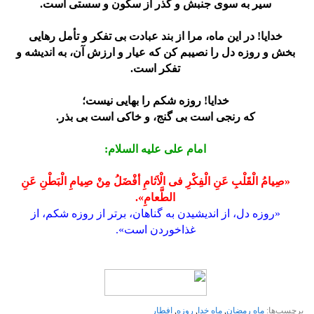
سیر به سوی جنبش و گذر از سکون و سستی است.
خدایا! در این ماه، مرا از بند عبادت بی تفکر و تأمل رهایی
بخش و روزه دل را نصیبم کن که عیار و ارزش آن، به اندیشه و
تفکر است.
خدایا! روزه شکم را بهایی نیست؛
که رنجی است بی گنج، و خاکی است بی بذر.
امام علی علیه السلام:
«صِیامُ الْقَلْبِ عَنِ الْفِکْرِ فی الْاَثامِ أفْضَلُ مِنْ صِیامِ الْبَطْنِ عَنِ
الطَّعامِ».
«روزه دل، از اندیشیدن به گناهان، برتر از روزه شکم، از
غذاخوردن است».
برچسب‌ها:
ماه رمضان
,
ماه خدا
,
روزه
,
افطار